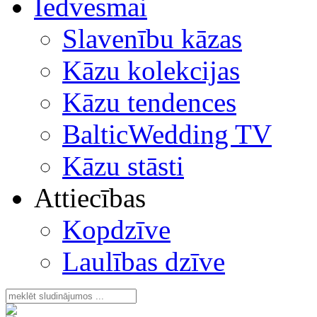
Iedvesmai
Slavenību kāzas
Kāzu kolekcijas
Kāzu tendences
BalticWedding TV
Kāzu stāsti
Attiecības
Kopdzīve
Laulības dzīve