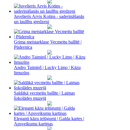
Juvelieris Arvis Kotins - saderināšanās
un laulību gredzeni
Grima meistarklase Vecmeitu ballītē |
Pūdernīca
Andro Taimiņš | Lucky Limo | Kāzu
limuzīns
Saldākā vecmeitu ballīte | Laimas
šokolādes muzejā
Eleganti kāzu ielūgumi | Galda kartes |
Apsveikumu kartiņas