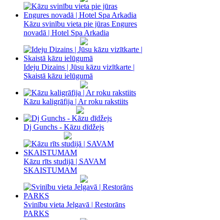
Kāzu svinību vieta pie jūras Engures
novadā | Hotel Spa Arkadia
Ideju Dizains | Jūsu kāzu vizītkarte |
Skaistā kāzu ielūgumā
Kāzu kaligrāfija | Ar roku rakstiits
Dj Gunchs - Kāzu dīdžejs
Kāzu rīts studijā | SAVAM
SKAISTUMAM
Svinību vieta Jelgavā | Restorāns
PARKS