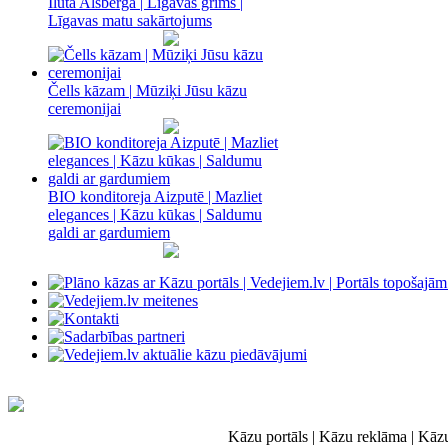
Iluta Alsberga | Līgavas grims |
Līgavas matu sakārtojums
Čells kāzam | Mūziķi Jūsu kāzu
ceremonijai
BIO konditoreja Aizputē | Mazliet
elegances | Kāzu kūkas | Saldumu
galdi ar gardumiem
Kāzu portāls | Kāzu reklāma | Kāz