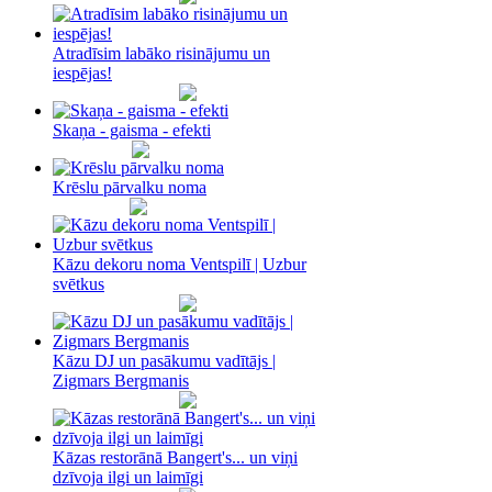
Atradīsim labāko risinājumu un
iespējas!
Skaņa - gaisma - efekti
Krēslu pārvalku noma
Kāzu dekoru noma Ventspilī | Uzbur
svētkus
Kāzu DJ un pasākumu vadītājs |
Zigmars Bergmanis
Kāzas restorānā Bangert's... un viņi
dzīvoja ilgi un laimīgi