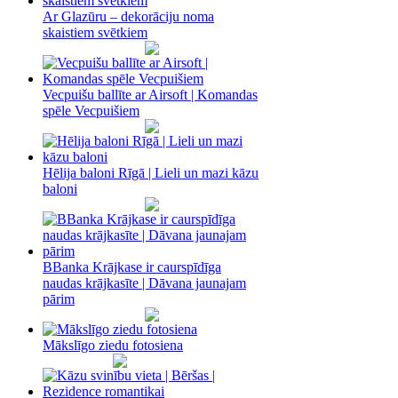
Ar Glazūru – dekorāciju noma
skaistiem svētkiem
Vecpuišu ballīte ar Airsoft | Komandas
spēle Vecpuišiem
Hēlija baloni Rīgā | Lieli un mazi kāzu
baloni
BBanka Krājkase ir caurspīdīga
naudas krājkasīte | Dāvana jaunajam
pārim
Mākslīgo ziedu fotosiena