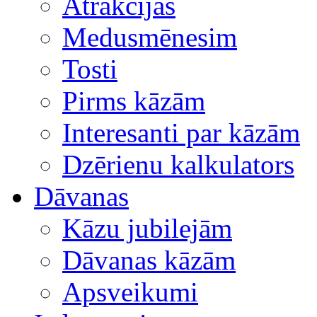
Atrakcijas
Medusmēnesim
Tosti
Pirms kāzām
Interesanti par kāzām
Dzērienu kalkulators
Dāvanas
Kāzu jubilejām
Dāvanas kāzām
Apsveikumi