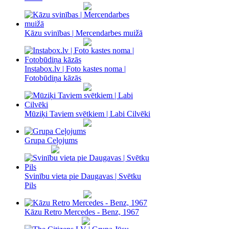
Kāzu svinības | Mercendarbes muižā
Instabox.lv | Foto kastes noma |
Fotobūdiņa kāzās
Mūziķi Taviem svētkiem | Labi Cilvēki
Grupa Ceļojums
Svinību vieta pie Daugavas | Svētku
Pils
Kāzu Retro Mercedes - Benz, 1967