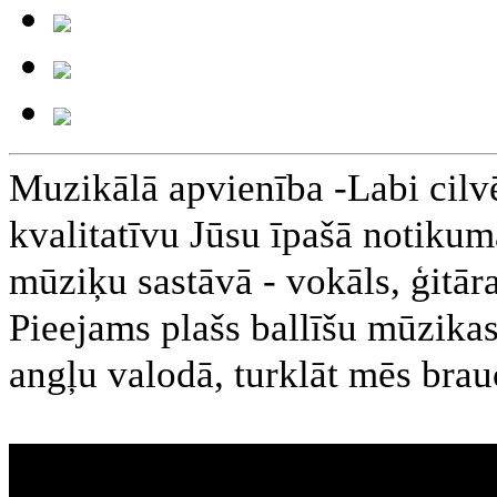
Muzikālā apvienība -Labi cilvē
kvalitatīvu Jūsu īpašā notiku
mūziķu sastāvā - vokāls, ģitāra
Pieejams plašs ballīšu mūzikas
angļu valodā, turklāt mēs bra