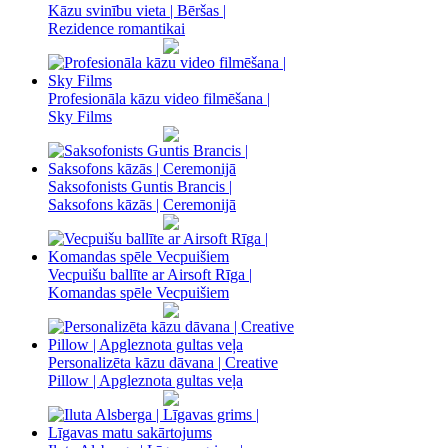
Kāzu svinību vieta | Bēršas |
Rezidence romantikai
Profesionāla kāzu video filmēšana |
Sky Films
Saksofonists Guntis Brancis |
Saksofons kāzās | Ceremonijā
Vecpuišu ballīte ar Airsoft Rīga |
Komandas spēle Vecpuišiem
Personalizēta kāzu dāvana | Creative
Pillow | Apgleznota gultas veļa