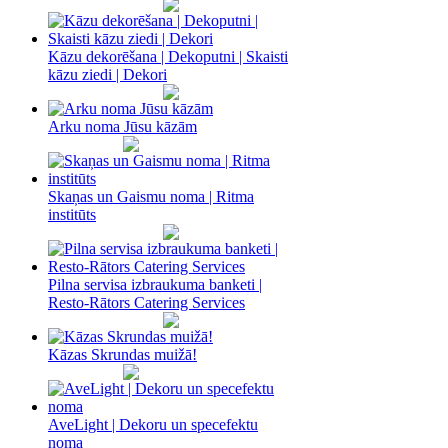
Kāzu dekorēšana | Dekoputni | Skaisti
kāzu ziedi | Dekori
Arku noma Jūsu kāzām
Skaņas un Gaismu noma‎ | Ritma
institūts
Pilna servisa izbraukuma banketi |
Resto-Rātors Catering Services
Kāzas Skrundas muižā!
AveLight | Dekoru un specefektu
noma