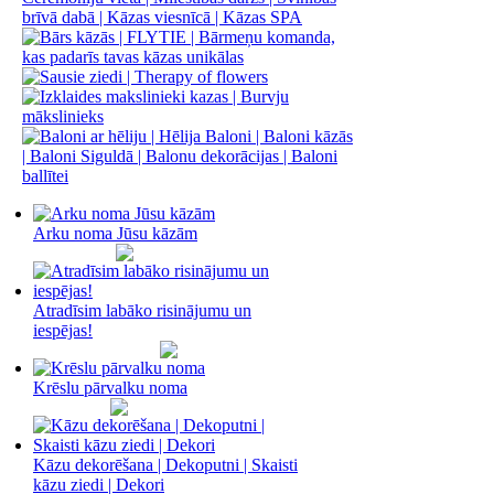
Arku noma Jūsu kāzām
Atradīsim labāko risinājumu un
iespējas!
Krēslu pārvalku noma
Kāzu dekorēšana | Dekoputni | Skaisti
kāzu ziedi | Dekori