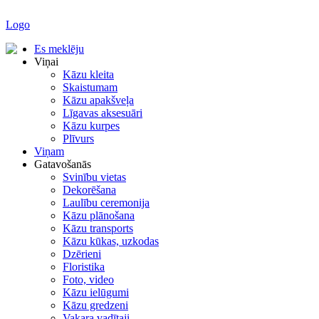
Logo
Es meklēju
Viņai
Kāzu kleita
Skaistumam
Kāzu apakšveļa
Līgavas aksesuāri
Kāzu kurpes
Plīvurs
Viņam
Gatavošanās
Svinību vietas
Dekorēšana
Laulību ceremonija
Kāzu plānošana
Kāzu transports
Kāzu kūkas, uzkodas
Dzērieni
Floristika
Foto, video
Kāzu ielūgumi
Kāzu gredzeni
Vakara vadītaji