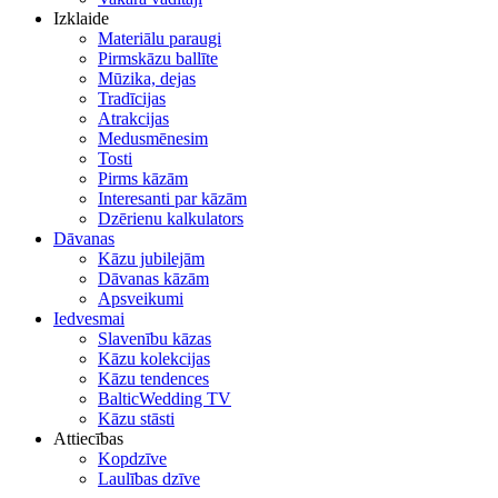
Izklaide
Materiālu paraugi
Pirmskāzu ballīte
Mūzika, dejas
Tradīcijas
Atrakcijas
Medusmēnesim
Tosti
Pirms kāzām
Interesanti par kāzām
Dzērienu kalkulators
Dāvanas
Kāzu jubilejām
Dāvanas kāzām
Apsveikumi
Iedvesmai
Slavenību kāzas
Kāzu kolekcijas
Kāzu tendences
BalticWedding TV
Kāzu stāsti
Attiecības
Kopdzīve
Laulības dzīve