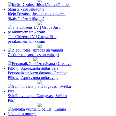
Ideju Dizains | Jūsu kāzu vizītkarte |
Skaistā kāzu ielūgumā
The Citizens LV | Grupa Jūsu
pasākumiem un kāzām
Ziedu rotas, aproces un vainagi
Personalizēta kāzu dāvana | Creative
Pillow | Apgleznota gultas veļa
Svinību vieta pie Daugavas | Svētku
Pils