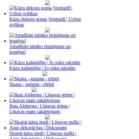
Kāzu dekoru noma Ventspilī | Uzbur
svētkus
Atradīsim labāko risinājumu un
iespējas!
Kāzu kaligrāfija | Ar roku rakstiits
Skaņa - gaisma - efekti
Iluta Alsberga | Līgavas grims |
Līgavas matu sakārtojums
Skaisti kāzu ziedi | Līgavas pušķi |
Auto dekorācijas | Dekoputni