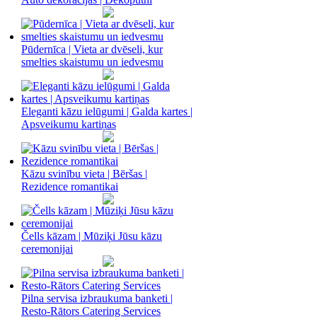
Pūdernīca | Vieta ar dvēseli, kur
smelties skaistumu un iedvesmu
Eleganti kāzu ielūgumi | Galda kartes |
Apsveikumu kartiņas
Kāzu svinību vieta | Bēršas |
Rezidence romantikai
Čells kāzam | Mūziķi Jūsu kāzu
ceremonijai
Pilna servisa izbraukuma banketi |
Resto-Rātors Catering Services