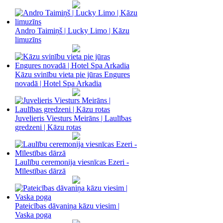
Andro Taimiņš | Lucky Limo | Kāzu
limuzīns
Kāzu svinību vieta pie jūras Engures
novadā | Hotel Spa Arkadia
Juvelieris Viesturs Meirāns | Laulības
gredzeni | Kāzu rotas
Laulību ceremonija viesnīcas Ezeri -
Mīlestības dārzā
Pateicības dāvaniņa kāzu viesim |
Vaska poga