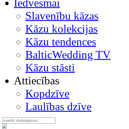
Iedvesmai
Slavenību kāzas
Kāzu kolekcijas
Kāzu tendences
BalticWedding TV
Kāzu stāsti
Attiecības
Kopdzīve
Laulības dzīve