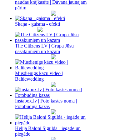
naudas krājkasīte | Dāvana jaunajam
pārim
Skaņa - gaisma - efekti
The Citizens LV | Grupa Jūsu
pasākumiem un kāzām
Mūsdienīgs kāzu video |
Balticwedding
Instabox.lv | Foto kastes noma |
Fotobūdiņa kāzās
Hēlija Baloni Siguldā - iegāde un
piegāde