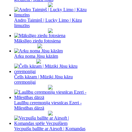
Andro Taimiņš | Lucky Limo | Kāzu
limuzīns
Mākslīgo ziedu fotosiena
Arku noma Jūsu kāzām
Čells kāzam | Mūziķi Jūsu kāzu
ceremonijai
Laulību ceremonija viesnīcas Ezeri -
Mīlestības dārzā
Vecpuišu ballīte ar Airsoft | Komandas