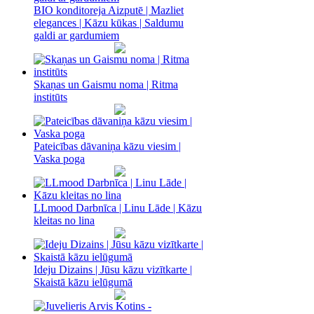
BIO konditoreja Aizputē | Mazliet
elegances | Kāzu kūkas | Saldumu
galdi ar gardumiem
Skaņas un Gaismu noma‎ | Ritma
institūts
Pateicības dāvaniņa kāzu viesim |
Vaska poga
LLmood Darbnīca | Linu Lāde | Kāzu
kleitas no lina
Ideju Dizains | Jūsu kāzu vizītkarte |
Skaistā kāzu ielūgumā