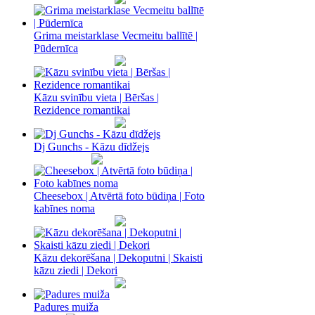
Grima meistarklase Vecmeitu ballītē |
Pūdernīca
Kāzu svinību vieta | Bēršas |
Rezidence romantikai
Dj Gunchs - Kāzu dīdžejs
Cheesebox | Atvērtā foto būdiņa | Foto
kabīnes noma
Kāzu dekorēšana | Dekoputni | Skaisti
kāzu ziedi | Dekori
Padures muiža