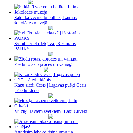
Saldākā vecmeitu ballīte | Laimas
šokolādes muzejā
Svinību vieta Jelgavā | Restorāns
PARKS
Ziedu rotas, aproces un vainagi
Kāzu ziedi Cēsīs | Līgavas pušķi Cēsīs
| Ziedu klēpis
Mūziķi Taviem svētkiem | Labi Cilvēki
Atradīsim labāko risinājumu un