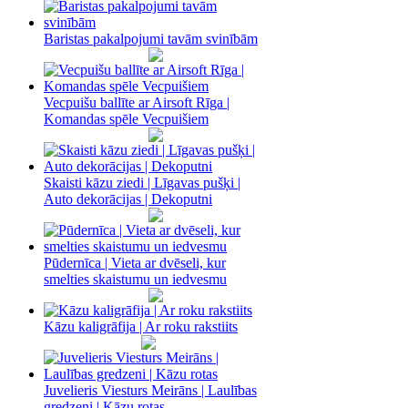
Baristas pakalpojumi tavām svinībām
Vecpuišu ballīte ar Airsoft Rīga |
Komandas spēle Vecpuišiem
Skaisti kāzu ziedi | Līgavas pušķi |
Auto dekorācijas | Dekoputni
Pūdernīca | Vieta ar dvēseli, kur
smelties skaistumu un iedvesmu
Kāzu kaligrāfija | Ar roku rakstiits
Juvelieris Viesturs Meirāns | Laulības
gredzeni | Kāzu rotas