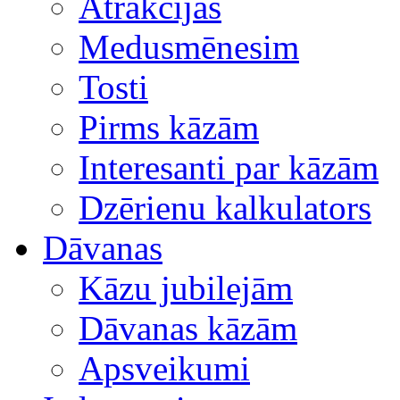
Atrakcijas
Medusmēnesim
Tosti
Pirms kāzām
Interesanti par kāzām
Dzērienu kalkulators
Dāvanas
Kāzu jubilejām
Dāvanas kāzām
Apsveikumi