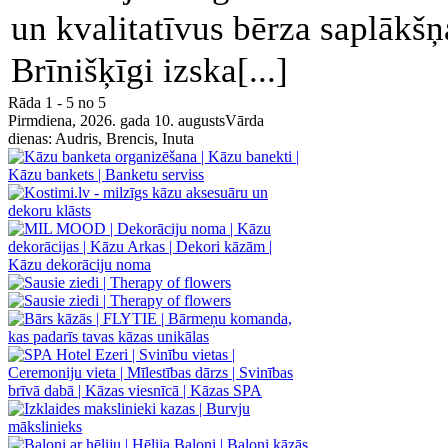
un kvalitatīvus bērza saplākš
Brīnišķīgi izska[...]
Rāda 1 - 5 no 5
Pirmdiena, 2026. gada 10. augusts
Vārda
dienas:
Audris, Brencis, Inuta