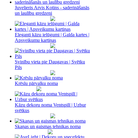
Juvelieris Arvis Kotins - saderināšanās
un laulību gredzeni
Eleganti kāzu ielūgumi | Galda kartes |
Apsveikumu kartiņas
Svinību vieta pie Daugavas | Svētku
Pils
Krēslu pārvalku noma
Kāzu dekoru noma Ventspilī | Uzbur
svētkus
Skaņas un gaismas tehnikas noma