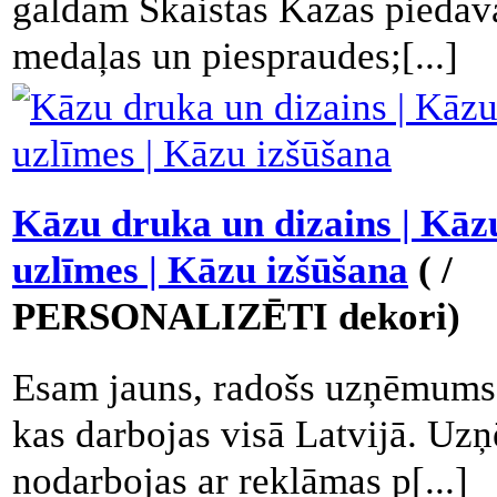
galdam Skaistas Kāzas piedāv
medaļas un piespraudes;[...]
Kāzu druka un dizains | Kāz
uzlīmes | Kāzu izšūšana
( /
PERSONALIZĒTI dekori)
Esam jauns, radošs uzņēmums
kas darbojas visā Latvijā. U
nodarbojas ar reklāmas p[...]