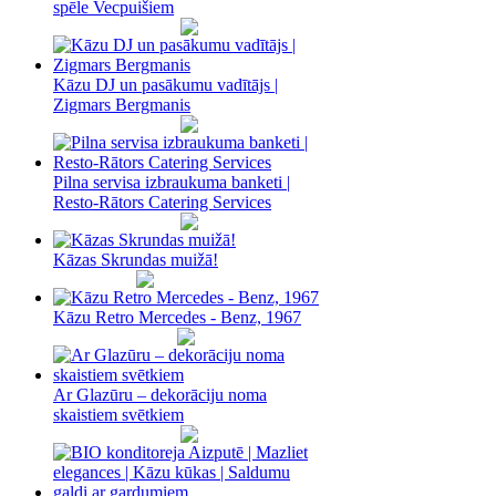
spēle Vecpuišiem
Kāzu DJ un pasākumu vadītājs |
Zigmars Bergmanis
Pilna servisa izbraukuma banketi |
Resto-Rātors Catering Services
Kāzas Skrundas muižā!
Kāzu Retro Mercedes - Benz, 1967
Ar Glazūru – dekorāciju noma
skaistiem svētkiem