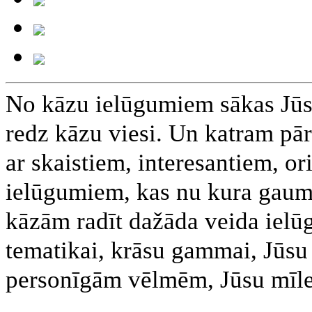
No kāzu ielūgumiem sākas Jūsu
redz kāzu viesi. Un katram pār
ar skaistiem, interesantiem, o
ielūgumiem, kas nu kura gaume
kāzām radīt dažāda veida ielū
tematikai, krāsu gammai, Jūsu 
personīgām vēlmēm, Jūsu mīles