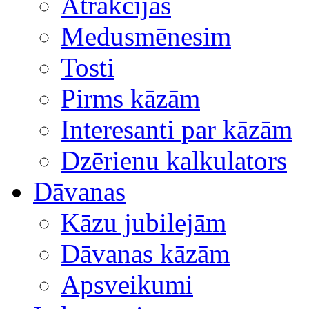
Atrakcijas
Medusmēnesim
Tosti
Pirms kāzām
Interesanti par kāzām
Dzērienu kalkulators
Dāvanas
Kāzu jubilejām
Dāvanas kāzām
Apsveikumi