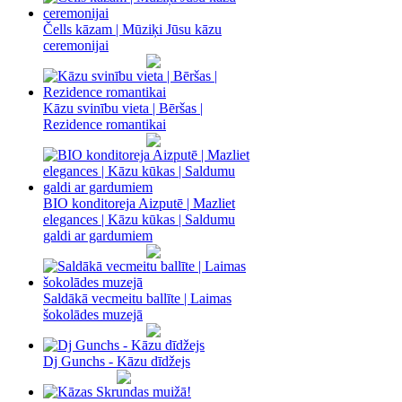
Čells kāzam | Mūziķi Jūsu kāzu
ceremonijai
Kāzu svinību vieta | Bēršas |
Rezidence romantikai
BIO konditoreja Aizputē | Mazliet
elegances | Kāzu kūkas | Saldumu
galdi ar gardumiem
Saldākā vecmeitu ballīte | Laimas
šokolādes muzejā
Dj Gunchs - Kāzu dīdžejs