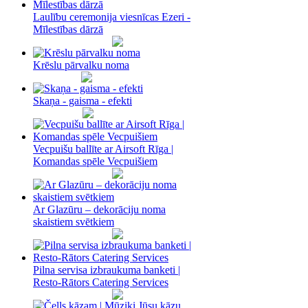
Laulību ceremonija viesnīcas Ezeri -
Mīlestības dārzā
Krēslu pārvalku noma
Skaņa - gaisma - efekti
Vecpuišu ballīte ar Airsoft Rīga |
Komandas spēle Vecpuišiem
Ar Glazūru – dekorāciju noma
skaistiem svētkiem
Pilna servisa izbraukuma banketi |
Resto-Rātors Catering Services