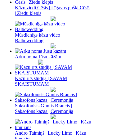
Kāzu ziedi Cēsīs | Līgavas pušķi Cēsīs
| Ziedu klēpis
Mūsdienīgs kāzu video |
Balticwedding
Arku noma Jūsu kāzām
Kāzu rīts studijā | SAVAM
SKAISTUMAM
Saksofonists Guntis Brancis |
Saksofons kāzās | Ceremonijā
Andro Taimiņš | Lucky Limo | Kāzu
limuzīns