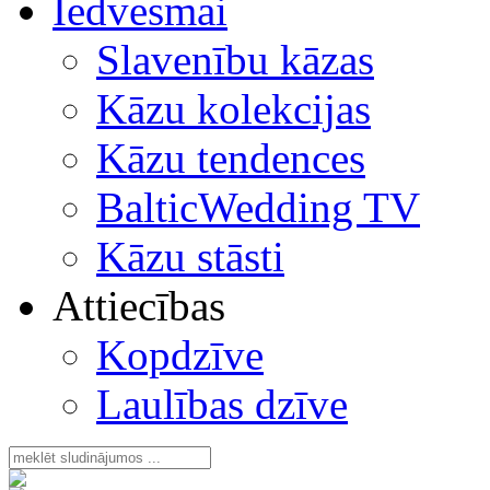
Iedvesmai
Slavenību kāzas
Kāzu kolekcijas
Kāzu tendences
BalticWedding TV
Kāzu stāsti
Attiecības
Kopdzīve
Laulības dzīve