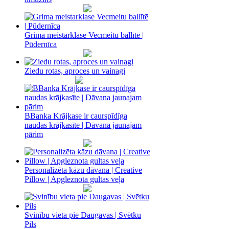
Grima meistarklase Vecmeitu ballītē |
Pūdernīca
Ziedu rotas, aproces un vainagi
BBanka Krājkase ir caurspīdīga
naudas krājkasīte | Dāvana jaunajam
pārim
Personalizēta kāzu dāvana | Creative
Pillow | Apgleznota gultas veļa
Svinību vieta pie Daugavas | Svētku
Pils