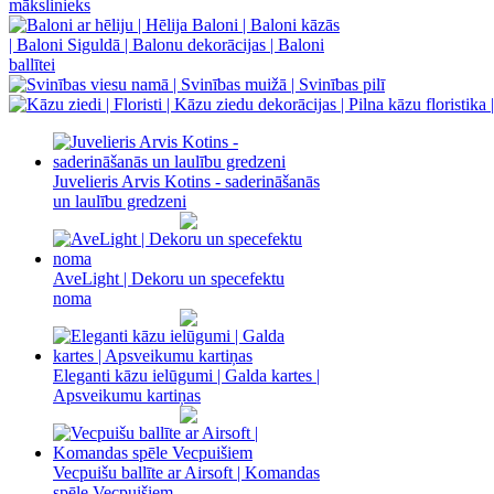
Juvelieris Arvis Kotins - saderināšanās
un laulību gredzeni
AveLight | Dekoru un specefektu
noma
Eleganti kāzu ielūgumi | Galda kartes |
Apsveikumu kartiņas
Vecpuišu ballīte ar Airsoft | Komandas
spēle Vecpuišiem