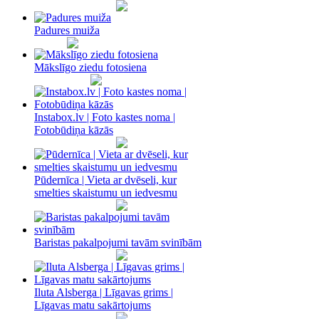
Padures muiža
Mākslīgo ziedu fotosiena
Instabox.lv | Foto kastes noma |
Fotobūdiņa kāzās
Pūdernīca | Vieta ar dvēseli, kur
smelties skaistumu un iedvesmu
Baristas pakalpojumi tavām svinībām
Iluta Alsberga | Līgavas grims |
Līgavas matu sakārtojums