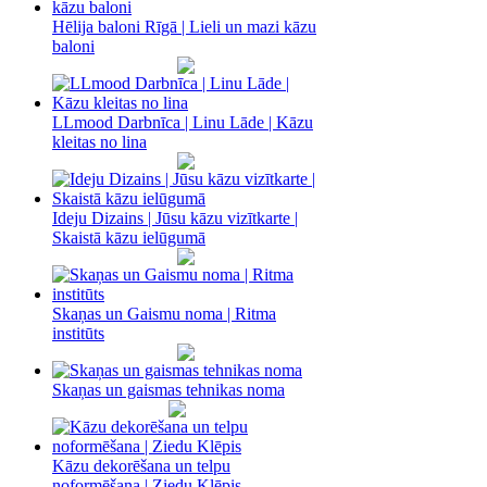
Hēlija baloni Rīgā | Lieli un mazi kāzu
baloni
LLmood Darbnīca | Linu Lāde | Kāzu
kleitas no lina
Ideju Dizains | Jūsu kāzu vizītkarte |
Skaistā kāzu ielūgumā
Skaņas un Gaismu noma‎ | Ritma
institūts
Skaņas un gaismas tehnikas noma
Kāzu dekorēšana un telpu
noformēšana | Ziedu Klēpis