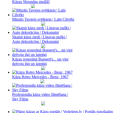
Kāzas Skrundas muižā!
Mūziķi Taviem svētkiem | Labi Cilvēki
Skaisti kāzu ziedi | Līgavas pušķi |
Auto dekorācijas | Dekoputni
Kāzas restorānā Bangert's... un viņi
dzīvoja ilgi un laimīgi
Kāzu Retro Mercedes - Benz, 1967
Profesionāla kāzu video filmēšana |
Sky Films