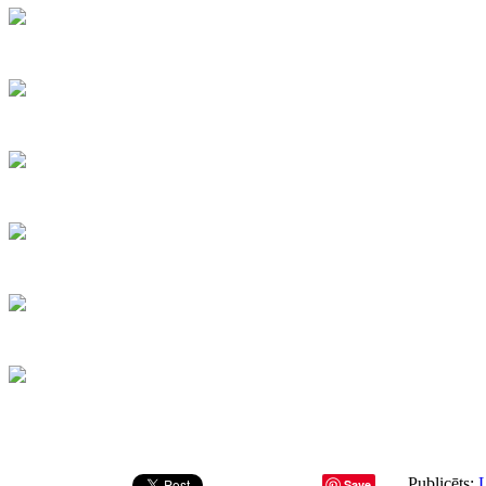
Publicēts:
L
Save