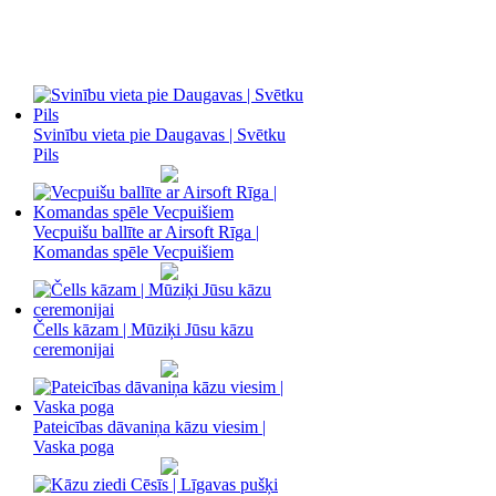
Svinību vieta pie Daugavas | Svētku
Pils
Vecpuišu ballīte ar Airsoft Rīga |
Komandas spēle Vecpuišiem
Čells kāzam | Mūziķi Jūsu kāzu
ceremonijai
Pateicības dāvaniņa kāzu viesim |
Vaska poga