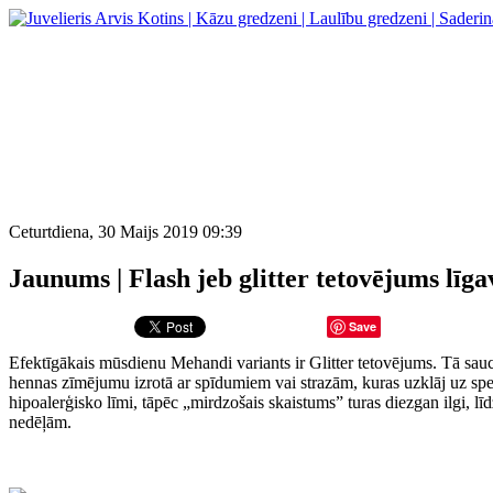
Ceturtdiena, 30 Maijs 2019 09:39
Jaunums | Flash jeb glitter tetovējums līg
Save
Efektīgākais mūsdienu Mehandi variants ir Glitter tetovējums. Tā sau
hennas zīmējumu izrotā ar spīdumiem vai strazām, kuras uzklāj uz spe
hipoalerģisko līmi, tāpēc „mirdzošais skaistums” turas diezgan ilgi, lī
nedēļām.