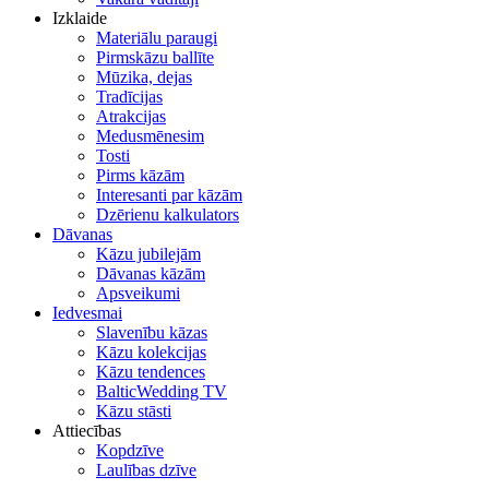
Izklaide
Materiālu paraugi
Pirmskāzu ballīte
Mūzika, dejas
Tradīcijas
Atrakcijas
Medusmēnesim
Tosti
Pirms kāzām
Interesanti par kāzām
Dzērienu kalkulators
Dāvanas
Kāzu jubilejām
Dāvanas kāzām
Apsveikumi
Iedvesmai
Slavenību kāzas
Kāzu kolekcijas
Kāzu tendences
BalticWedding TV
Kāzu stāsti
Attiecības
Kopdzīve
Laulības dzīve