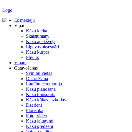
Logo
Es meklēju
Viņai
Kāzu kleita
Skaistumam
Kāzu apakšveļa
Līgavas aksesuāri
Kāzu kurpes
Plīvurs
Viņam
Gatavošanās
Svinību vietas
Dekorēšana
Laulību ceremonija
Kāzu plānošana
Kāzu transports
Kāzu kūkas, uzkodas
Dzērieni
Floristika
Foto, video
Kāzu ielūgumi
Kāzu gredzeni
Vakara vadītaji