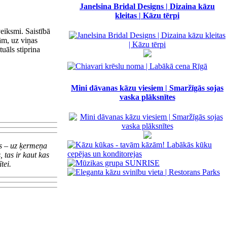
Janelsina Bridal Designs | Dizaina kāzu
kleitas | Kāzu tērpi
eiksmi. Saistībā
zām, uz viņas
uāls stiprina
Mini dāvanas kāzu viesiem | Smaržīgās sojas
vaska plāksnītes
ess – uz ķermeņa
 tas ir kaut kas
tei.