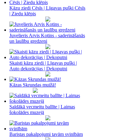
Kāzu ziedi Cēsīs | Līgavas pušķi Cēsīs
| Ziedu klēpis
Juvelieris Arvis Kotins - saderināšanās
un laulību gredzeni
Skaisti kāzu ziedi | Līgavas pušķi |
Auto dekorācijas | Dekoputni
Kāzas Skrundas muižā!
Saldākā vecmeitu ballīte | Laimas
šokolādes muzejā
Baristas pakalpojumi tavām svinībām