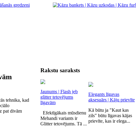
Rakstu saraksts
avām
Jaunums | Flash jeb
Elegants līgavas
glitter tetovējums
aksesuārs | Kāju prievīte
cās tehnika, kad
līgavām
ciālo
Kā būtu ja "Kaut kas
dz pat divām
Efektīgākais mūsdienu
zils" būtu līgavas kājas
Mehandi variants ir
prievīte, kas ir elega...
Glitter tetovējums. Tā ...