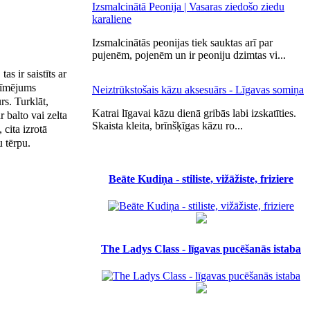
Izsmalcinātā Peonija | Vasaras ziedošo ziedu
karaliene
Izsmalcinātās peonijas tiek sauktas arī par
pujenēm, pojenēm un ir peoniju dzimtas vi...
as ir saistīts ar
 zīmējums
Neiztrūkstošais kāzu aksesuārs - Līgavas somiņa
rs. Turklāt,
Katrai līgavai kāzu dienā gribās labi izskatīties.
 balto vai zelta
Skaista kleita, brīnšķīgas kāzu ro...
 cita izrotā
 tērpu.
Beāte Kudiņa - stiliste, vižāžiste, friziere
The Ladys Class - līgavas pucēšanās istaba