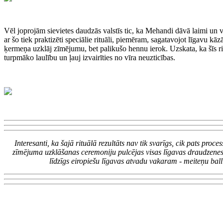
Vēl joprojām sievietes daudzās valstīs tic, ka Mehandi dāvā laimi un v
ar šo tiek praktizēti speciālie rituāli, piemēram, sagatavojot līgavu kā
ķermeņa uzklāj zīmējumu, bet palikušo hennu ierok. Uzskata, ka šīs rit
turpmāko laulību un ļauj izvairīties no vīra neuzticības.
Interesanti, ka šajā rituālā rezultāts nav tik svarīgs, cik pats proc
zīmējuma uzklāšanas ceremoniju pulcējas visas līgavas draudzenes,
līdzīgs eiropiešu līgavas atvadu vakaram - meiteņu ballī