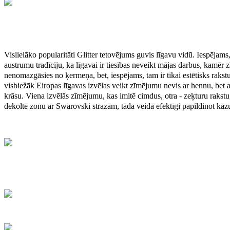
Vislielāko popularitāti Glitter tetovējums guvis līgavu vidū. Iespējams, t
austrumu tradīciju, ka līgavai ir tiesības neveikt mājas darbus, kamēr
nenomazgāsies no ķermeņa, bet, iespējams, tam ir tikai estētisks rakstu
visbiežāk Eiropas līgavas izvēlas veikt zīmējumu nevis ar hennu, bet ar
krāsu. Viena izvēlās zīmējumu, kas imitē cimdus, otra - zeķturu rakstu,
dekoltē zonu ar Swarovski strazām, tāda veidā efektīgi papildinot kāzu