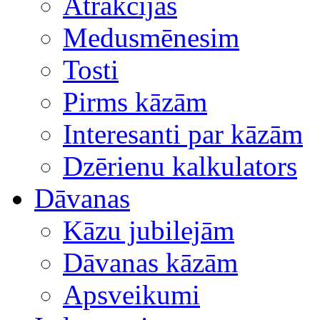
Atrakcijas
Medusmēnesim
Tosti
Pirms kāzām
Interesanti par kāzām
Dzērienu kalkulators
Dāvanas
Kāzu jubilejām
Dāvanas kāzām
Apsveikumi