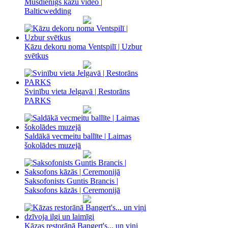
Mūsdienīgs kāzu video |
Balticwedding
Kāzu dekoru noma Ventspilī | Uzbur
svētkus
Svinību vieta Jelgavā | Restorāns
PARKS
Saldākā vecmeitu ballīte | Laimas
šokolādes muzejā
Saksofonists Guntis Brancis |
Saksofons kāzās | Ceremonijā
Kāzas restorānā Bangert's... un viņi