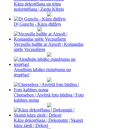
Kāzu dekorēšana un telpu
noformēšana | Ziedu Klēpis
Dj Gunchs - Kāzu dīdžejs
Vecpuišu ballīte ar Airsoft | Komandas
spēle Vecpuišiem
Atradīsim labāko risinājumu un
iespējas!
Cheesebox | Atvērtā foto būdiņa | Foto
kabīnes noma
Kāzu dekorēšana | Dekoputni | Skaisti
kāzu ziedi | Dekori