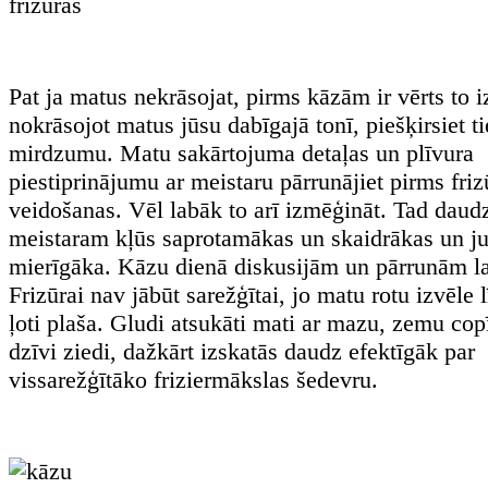
Pat ja matus nekrāsojat, pirms kāzām ir vērts to iz
nokrāsojot matus jūsu dabīgajā tonī, piešķirsiet t
mirdzumu. Matu sakārtojuma detaļas un plīvura
piestiprinājumu ar meistaru pārrunājiet pirms friz
veidošanas. Vēl labāk to arī izmēģināt. Tad daudz
meistaram kļūs saprotamākas un skaidrākas un j
mierīgāka. Kāzu dienā diskusijām un pārrunām l
Frizūrai nav jābūt sarežģītai, jo matu rotu izvēle 
ļoti plaša. Gludi atsukāti mati ar mazu, zemu copī
dzīvi ziedi, dažkārt izskatās daudz efektīgāk par
vissarežģītāko friziermākslas šedevru.