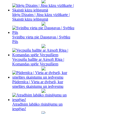
Ideju Dizains | Jūsu kāzu vizītkarte |
Skaistā kāzu ielūgumā
Svinību vieta pie Daugavas | Svētku
Pils
Vecpuišu ballīte ar Airsoft Rīga |
Komandas spēle Vecpuišiem
Pūdernīca | Vieta ar dvēseli, kur
smelties skaistumu un iedvesmu
Atradīsim labāko risinājumu un
iespējas!