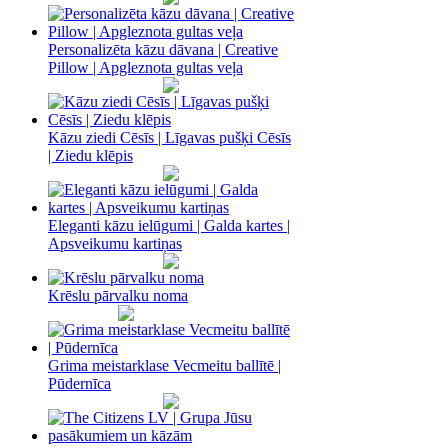
Personalizēta kāzu dāvana | Creative
Pillow | Apgleznota gultas veļa
Kāzu ziedi Cēsīs | Līgavas pušķi Cēsīs
| Ziedu klēpis
Eleganti kāzu ielūgumi | Galda kartes |
Apsveikumu kartiņas
Krēslu pārvalku noma
Grima meistarklase Vecmeitu ballītē |
Pūdernīca