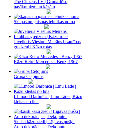
The Citizens LV | Grupa Jūsu
pasākumiem un kāzām
Skaņas un gaismas tehnikas noma
Juvelieris Viesturs Meirāns | Laulības
gredzeni | Kāzu rotas
Kāzu Retro Mercedes - Benz, 1967
Grupa Ceļojums
LLmood Darbnīca | Linu Lāde | Kāzu
kleitas no lina
Skaisti kāzu ziedi | Līgavas pušķi |
Auto dekorācijas | Dekoputni