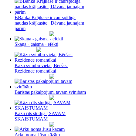
BBanka Krājkase ir caurspīdīga
naudas krājkasīte | Dāvana jaunajam
pārim
Skaņa - gaisma - efekti
Kāzu svinību vieta | Bēršas |
Rezidence romantikai
Baristas pakalpojumi tavām svinībām
Kāzu rīts studijā | SAVAM
SKAISTUMAM
Arku noma Jūsu kāzām