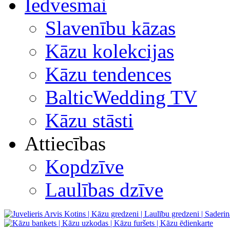
Iedvesmai
Slavenību kāzas
Kāzu kolekcijas
Kāzu tendences
BalticWedding TV
Kāzu stāsti
Attiecības
Kopdzīve
Laulības dzīve