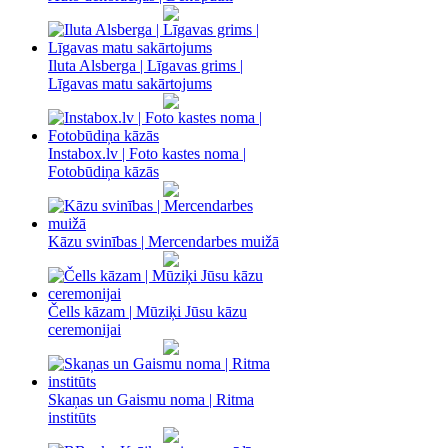
Iluta Alsberga | Līgavas grims |
Līgavas matu sakārtojums
Instabox.lv | Foto kastes noma |
Fotobūdiņa kāzās
Kāzu svinības | Mercendarbes muižā
Čells kāzam | Mūziķi Jūsu kāzu
ceremonijai
Skaņas un Gaismu noma‎ | Ritma
institūts