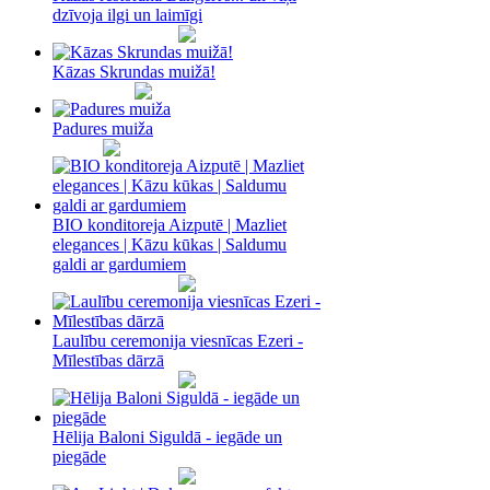
dzīvoja ilgi un laimīgi
Kāzas Skrundas muižā!
Padures muiža
BIO konditoreja Aizputē | Mazliet
elegances | Kāzu kūkas | Saldumu
galdi ar gardumiem
Laulību ceremonija viesnīcas Ezeri -
Mīlestības dārzā
Hēlija Baloni Siguldā - iegāde un
piegāde