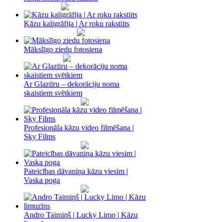
Kāzu kaligrāfija | Ar roku rakstiits
Mākslīgo ziedu fotosiena
Ar Glazūru – dekorāciju noma
skaistiem svētkiem
Profesionāla kāzu video filmēšana |
Sky Films
Pateicības dāvaniņa kāzu viesim |
Vaska poga
Andro Taimiņš | Lucky Limo | Kāzu