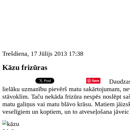
Trešdiena, 17 Jūlijs 2013 17:38
Kāzu frizūras
Daudzas
Save
lielāku uzmanību pievērš matu sakārtojumam, ne
stāvoklim. Taču nekāda frizūra nespēs noslēpt sa
matu galiņus vai matu blāvo krāsu. Matiem jāizs
veselīgiem un koptiem, un to atveseļošana jāveic