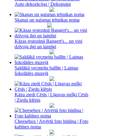
Auto dekorācijas | Dekoputni
Skaņas un gaismas tehnikas noma
Kāzas restorānā Bangert's... un viņi
dzīvoja ilgi un laimīgi
Saldākā vecmeitu ballīte | Laimas
šokolādes muzejā
Kāzu ziedi Cēsīs | Līgavas pušķi Cēsīs
| Ziedu klēpis
Cheesebox | Atvērtā foto būdiņa | Foto
kabīnes noma