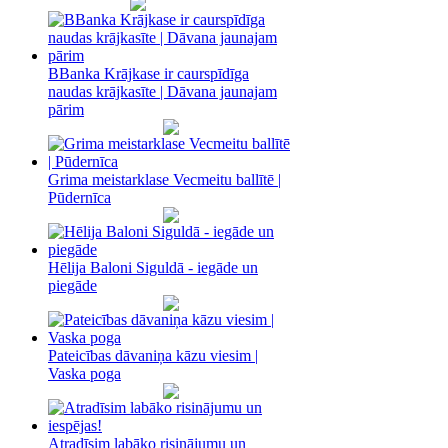
BBanka Krājkase ir caurspīdīga
naudas krājkasīte | Dāvana jaunajam
pārim
Grima meistarklase Vecmeitu ballītē |
Pūdernīca
Hēlija Baloni Siguldā - iegāde un
piegāde
Pateicības dāvaniņa kāzu viesim |
Vaska poga
Atradīsim labāko risinājumu un