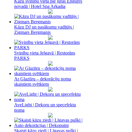
Kāzu svinību vieta pie jūras Engures
novadā | Hotel Spa Arkadia
Kāzu DJ un pasākumu vadītājs |
Zigmars Bergmanis
Svinību vieta Jelgavā | Restorāns
PARKS
Ar Glazūru – dekorāciju noma
skaistiem svētkiem
AveLight | Dekoru un specefektu
noma
Skaisti kāzu ziedi | Līgavas pušķi |