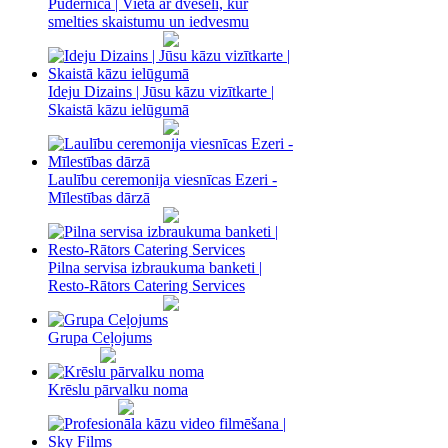
Pūdernīca | Vieta ar dvēseli, kur
smelties skaistumu un iedvesmu
Ideju Dizains | Jūsu kāzu vizītkarte |
Skaistā kāzu ielūgumā
Laulību ceremonija viesnīcas Ezeri -
Mīlestības dārzā
Pilna servisa izbraukuma banketi |
Resto-Rātors Catering Services
Grupa Ceļojums
Krēslu pārvalku noma