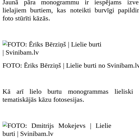
Jaunā pāra monogrammu ir iespējams izve
lielajiem burtiem, kas noteikti burvīgi papildi
foto stūrīti kāzās.
FOTO: Ēriks Bērziņš | Lielie burti no Svinibam.l
Kā arī lielo burtu monogrammas lieliski 
tematiskājās kāzu fotosesijas.