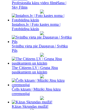
Profesionāla kāzu video filmēšana |
Sky Films
Instabox.lv | Foto kastes noma |
Fotobūdiņa kāzās
Svinību vieta pie Daugavas | Svētku
Pils
The Citizens LV | Grupa Jūsu
pasākumiem un kāzām
Čells kāzam | Mūziķi Jūsu kāzu
ceremonijai
Kāzas Skrundas muižā!