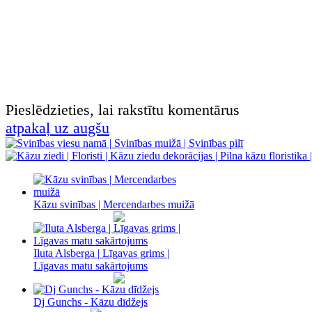
Pieslēdzieties, lai rakstītu komentārus
atpakaļ uz augšu
Kāzu svinības | Mercendarbes muižā
Iluta Alsberga | Līgavas grims |
Līgavas matu sakārtojums
Dj Gunchs - Kāzu dīdžejs