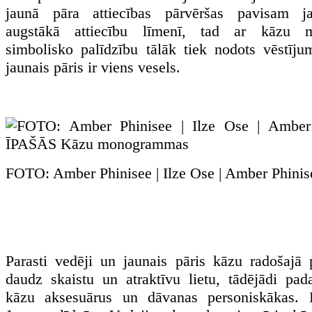
jaunā pāra attiecības pārvēršas pavisam j
augstākā attiecību līmenī, tad ar kāzu
simbolisko palīdzību tālāk tiek nodots vēstīju
jaunais pāris ir viens vesels.
FOTO: Amber Phinisee | Ilze Ose | Amber Phini
Parasti vedēji un jaunais pāris kāzu radošajā 
daudz skaistu un atraktīvu lietu, tādējādi pad
kāzu aksesuārus un dāvanas personiskākas. 