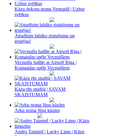
Kāzu dekoru noma Ventspilī | Uzbur
svētkus
Atradīsim labāko risinājumu un
iespējas!
Vecpuišu ballīte ar Airsoft Rīga |
Komandas spēle Vecpuišiem
Kāzu rīts studijā | SAVAM
SKAISTUMAM
Arku noma Jūsu kāzām
Andro Taimiņš | Lucky Limo | Kāzu