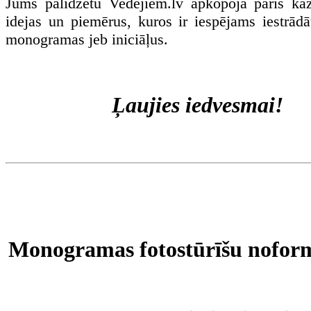
Jums palīdzētu Vedejiem.lv apkopoja pāris kā
idejas un piemērus, kuros ir iespējams iestrādā
monogramas jeb iniciāļus.
Ļaujies iedvesmai!
Monogramas fotostūrīšu nofor