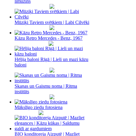
limuzīns
Mūziķi Taviem svētkiem | Labi Cilvēki
Kāzu Retro Mercedes - Benz, 1967
Hēlija baloni Rīgā | Lieli un mazi kāzu
baloni
Skaņas un Gaismu noma‎ | Ritma
institūts
Mākslīgo ziedu fotosiena
BIO konditoreja Aizputē | Mazliet