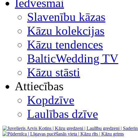
Iedvesmai
Slavenību kāzas
Kāzu kolekcijas
Kāzu tendences
BalticWedding TV
Kāzu stāsti
Attiecības
Kopdzīve
Laulības dzīve