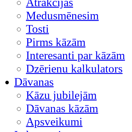
Atrakcijas
Medusmēnesim
Tosti
Pirms kāzām
Interesanti par kāzām
Dzērienu kalkulators
Dāvanas
Kāzu jubilejām
Dāvanas kāzām
Apsveikumi