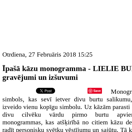
Otrdiena, 27 Februāris 2018 15:25
Īpašā kāzu monogramma - LIELIE BU
gravējumi un izšuvumi
Monog
Save
simbols, kas sevī ietver divu burtu salikumu
izveido vienu kopīgu simbolu. Uz kāzām parasti 
divu cilvēku vārdu pirmo burtu apvie
monogrammas, kas atšķirībā no citiem kāzu de
radīt personisku svētku vēstījumu un sajūtu. Tā 