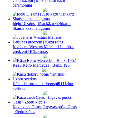
Čells kāzam | Mūziķi Jūsu kāzu
ceremonijai
Ideju Dizains | Jūsu kāzu vizītkarte |
Skaistā kāzu ielūgumā
Juvelieris Viesturs Meirāns | Laulības
gredzeni | Kāzu rotas
Kāzu Retro Mercedes - Benz, 1967
Kāzu dekoru noma Ventspilī | Uzbur
svētkus
Kāzu ziedi Cēsīs | Līgavas pušķi Cēsīs
| Ziedu klēpis