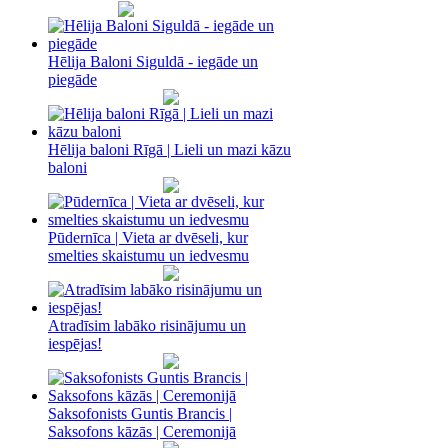
Hēlija Baloni Siguldā - iegāde un
piegāde
Hēlija baloni Rīgā | Lieli un mazi kāzu
baloni
Pūdernīca | Vieta ar dvēseli, kur
smelties skaistumu un iedvesmu
Atradīsim labāko risinājumu un
iespējas!
Saksofonists Guntis Brancis |
Saksofons kāzās | Ceremonijā