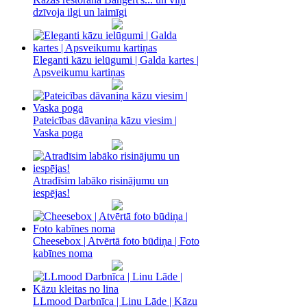
dzīvoja ilgi un laimīgi
Eleganti kāzu ielūgumi | Galda kartes |
Apsveikumu kartiņas
Pateicības dāvaniņa kāzu viesim |
Vaska poga
Atradīsim labāko risinājumu un
iespējas!
Cheesebox | Atvērtā foto būdiņa | Foto
kabīnes noma
LLmood Darbnīca | Linu Lāde | Kāzu