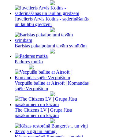
Juvelieris Arvis Kotins - saderināšanās
un laulību gredzeni
Baristas pakalpojumi tavām svinībām
Padures muiža
Vecpuišu ballīte ar Airsoft | Komandas
spēle Vecpuišiem
The Citizens LV | Grupa Jūsu
pasākumiem un kāzām
Kāzas restorānā Bangert's... un viņi