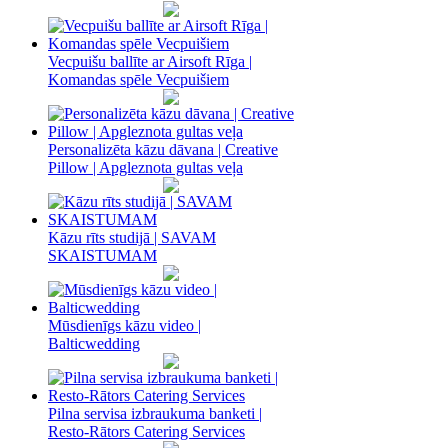
Vecpuišu ballīte ar Airsoft Rīga |
Komandas spēle Vecpuišiem
Personalizēta kāzu dāvana | Creative
Pillow | Apgleznota gultas veļa
Kāzu rīts studijā | SAVAM
SKAISTUMAM
Mūsdienīgs kāzu video |
Balticwedding
Pilna servisa izbraukuma banketi |
Resto-Rātors Catering Services