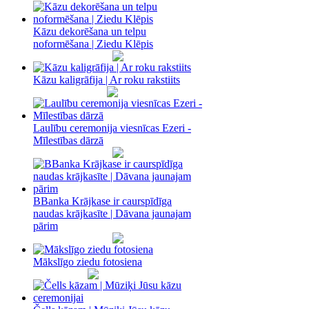
Kāzu dekorēšana un telpu
noformēšana | Ziedu Klēpis
Kāzu kaligrāfija | Ar roku rakstiits
Laulību ceremonija viesnīcas Ezeri -
Mīlestības dārzā
BBanka Krājkase ir caurspīdīga
naudas krājkasīte | Dāvana jaunajam
pārim
Mākslīgo ziedu fotosiena