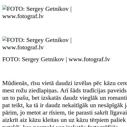
FOTO: Sergey Getnikov | www.fotograf.lv
Mūdienās, rīsu vietā daudzi izvēlas pēc kāzu cer
mest rožu ziedlapiņas. Arī šāds tradīcijas paveids
un to pašu, bet izskatās daudz vieglāk un romant
pat teikt, ka tā ir daudz nekaitīgāk un nesāpīgāk
pārim, jo metot ar rīsiem, tie parasti sakrīt līgava
aizkrīt aiz kāzu kleitas un uz kāzu tērpiem paliek b