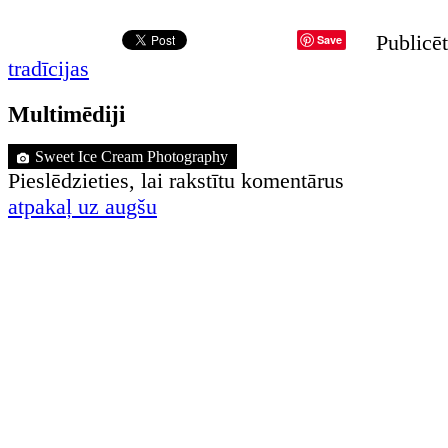
Publicēt
Save
tradīcijas
Multimēdiji
Sweet Ice Cream Photography
Pieslēdzieties, lai rakstītu komentārus
atpakaļ uz augšu