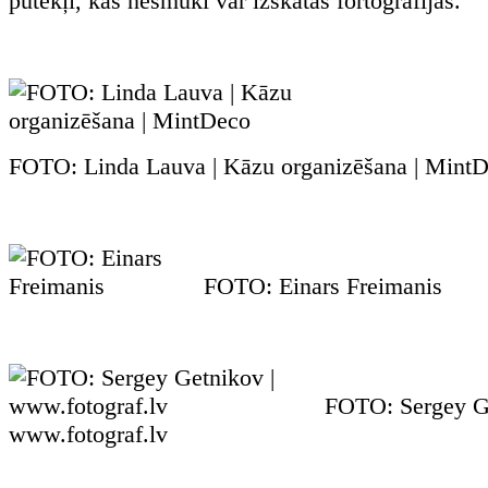
putekļi, kas nesmuki var izskatās fortogrāfijās.
FOTO: Linda Lauva | Kāzu organizēšana | Mint
FOTO: Einars Freimanis
FOTO: Sergey Ge
www.fotograf.lv