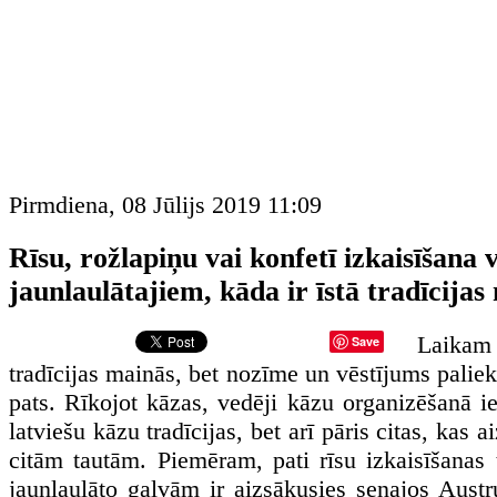
Pirmdiena, 08 Jūlijs 2019 11:09
Rīsu, rožlapiņu vai konfetī izkaisīšana v
jaunlaulātajiem, kāda ir īstā tradīcijas
Laikam
Save
tradīcijas mainās, bet nozīme un vēstījums paliek
pats. Rīkojot kāzas, vedēji kāzu organizēšanā ie
latviešu kāzu tradīcijas, bet arī pāris citas, kas a
citām tautām. Piemēram, pati rīsu izkaisīšanas t
jaunlaulāto galvām ir aizsākusies senajos Austr