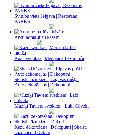
Svinību vieta Jelgavā | Restorāns
PARKS
Arku noma Jūsu kāzām
Kāzu svinības | Mercendarbes muižā
Skaisti kāzu ziedi | Līgavas pušķi |
Auto dekorācijas | Dekoputni
Mūziķi Taviem svētkiem | Labi Cilvēki
Kāzu dekorēšana | Dekoputni | Skaisti
kāzu ziedi | Dekori