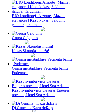
BIO konditoreja Aizputē | Mazliet
elegances | Kāzu kūkas | Saldumu
galdi ar gardumiem
Grupa Ceļojums
Kāzas Skrundas muižā!
Grima meistarklase Vecmeitu ballītē |
Pūdernīca
Kāzu svinību vieta pie jūras Engures
novadā | Hotel Spa Arkadia
Dj Gunchs - Kāzu dīdžejs