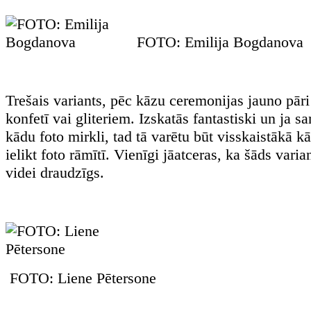
FOTO: Emilija Bogdanova
Trešais variants, pēc kāzu ceremonijas jauno pāri 
konfetī vai gliteriem. Izskatās fantastiski un ja s
kādu foto mirkli, tad tā varētu būt visskaistākā k
ielikt foto rāmītī. Vienīgi jāatceras, ka šāds vari
videi draudzīgs.
FOTO: Liene Pētersone