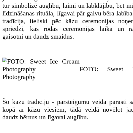
tur simbolizē auglību, laimi un labklājību, bet m
līdzināšanas rituāla, līgavai pār galvu bēra labīb
tradīcija, lieliski pēc kāzu ceremonijas noņ
spriedzi, kas rodas ceremonijas laikā un r
gaisotni un daudz smaidus.
FOTO: Sweet 
Photography
Šo kāzu tradīciju - pārsteigumu veidā parasti 
kopā ar kāzu viesiem, tādā veidā novēlot jau
daudz bērnus un līgavai auglību.