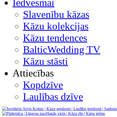
Iedvesmai
Slavenību kāzas
Kāzu kolekcijas
Kāzu tendences
BalticWedding TV
Kāzu stāsti
Attiecības
Kopdzīve
Laulības dzīve