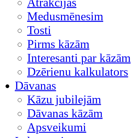
Atrakcijas
Medusmēnesim
Tosti
Pirms kāzām
Interesanti par kāzām
Dzērienu kalkulators
Dāvanas
Kāzu jubilejām
Dāvanas kāzām
Apsveikumi