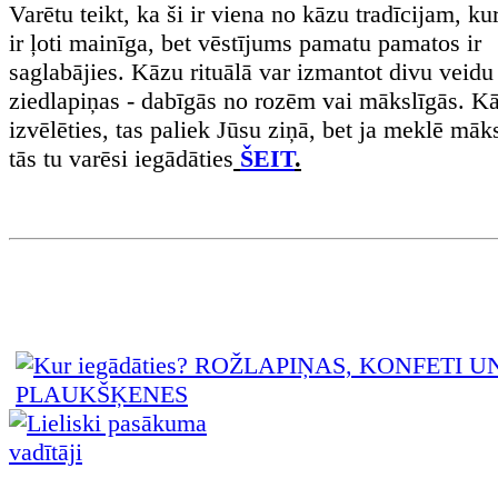
Varētu teikt, ka ši ir viena no kāzu tradīcijam, ku
ir ļoti mainīga, bet vēstījums pamatu pamatos ir
saglabājies. Kāzu rituālā var izmantot divu veidu
ziedlapiņas - dabīgās no rozēm vai mākslīgās. K
izvēlēties, tas paliek Jūsu ziņā, bet ja meklē māks
tās tu varēsi iegādāties
ŠEIT
.