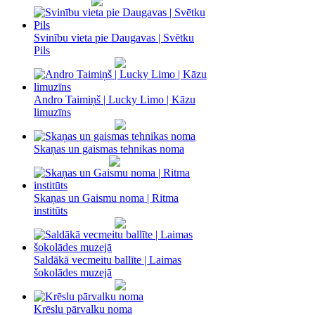
Svinību vieta pie Daugavas | Svētku
Pils
Andro Taimiņš | Lucky Limo | Kāzu
limuzīns
Skaņas un gaismas tehnikas noma
Skaņas un Gaismu noma‎ | Ritma
institūts
Saldākā vecmeitu ballīte | Laimas
šokolādes muzejā
Krēslu pārvalku noma