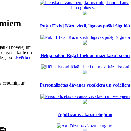
umiem
Puķu Elvis | Kāzu ziedi, līgavas pušķi Siguldā
r jauku novēlējumu
ī kā galda karte un
Hēlija baloni Rīgā | Lieli un mazi kāzu baloni
izgatvo -
Svētku
s cepumiņi ar
Personalizētas dāvanas vecākiem un vedējiem
AgiiDizains - kāzu ielūgumi
pes