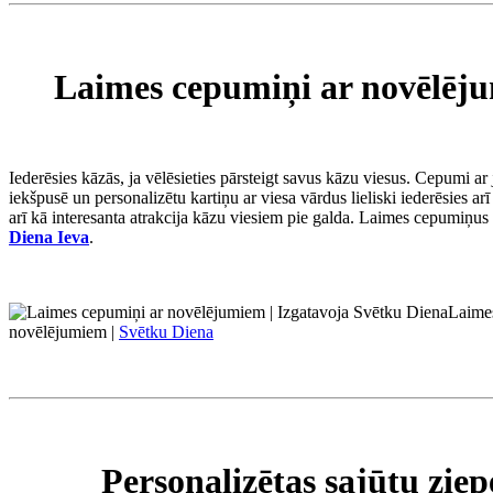
Laimes cepumiņi ar novēlēj
Iederēsies kāzās, ja vēlēsieties pārsteigt savus kāzu viesus. Cepumi a
iekšpusē un personalizētu kartiņu ar viesa vārdus lieliski iederēsies ar
arī kā interesanta atrakcija kāzu viesiem pie galda. Laimes cepumiņus 
Diena Ieva
.
Laime
novēlējumiem |
Svētku Diena
Personalizētas sajūtu zie