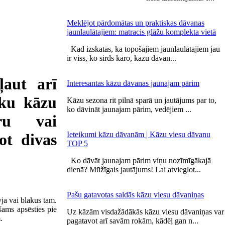
Meklējot pārdomātas un praktiskas dāvanas
jaunlaulātajiem: matracis glāžu komplekta vietā
Kad izskatās, ka topošajiem jaunlaulātajiem jau
ir viss, ko sirds kāro, kāzu dāvan...
ļaut arī
Interesantas kāzu dāvanas jaunajam pārim
sku kāzu
Kāzu sezona rit pilnā sparā un jautājums par to,
ko dāvināt jaunajam pārim, vedējiem ...
ru vai
Ieteikumi kāzu dāvanām | Kāzu viesu dāvanu
ot divas
TOP 5
Ko dāvāt jaunajam pārim viņu nozīmīgākajā
dienā? Mūžīgais jautājums! Lai atvieglot...
Pašu gatavotas saldās kāzu viesu dāvaniņas
vja vai blakus tam.
šams apsēsties pie
Uz kāzām visdažādākās kāzu viesu dāvaniņas var
.
pagatavot arī savām rokām, kādēļ gan n...