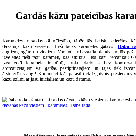
Gardās kāzu pateicības kara
Karameles ir saldas kā mīlestība, tāpēc tās lieliski iederētos, k
dāvaniņa kāzu viesiem! Tieši tādas karameles gatavo -
Daba r
augļiem, ogām un ziediem. Variantu ir bezgalīgi daudz un Jūs paši 
izvēlēties tieši tādu karameli, kas atbildīs Jūsu kāzu tematikai! G
izgatavotā karamele ir rūpīgs roku darbs - bez konservanti
aromatizētājiem vai garšas pastiprinātājiem un tajās tiek izman
ārstniecības augi! Karamelei klāt parasti tiek izgatvots piesienams v
kāzu uzlīmi ar jūsu iniciāļiem un kāzu datumu.
Fan
dāvanas kāzu viesiem - karameles | Daba rada