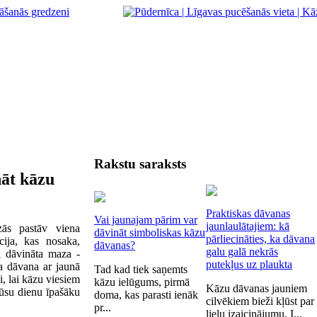
Rakstu saraksts
nāt kāzu
Praktiskas dāvanas
Vai jaunajam pārim var
jaunlaulātajiem: kā
zās pastāv viena
dāvināt simboliskas kāzu
pārliecināties, ka dāvana
cija, kas nosaka,
dāvanas?
galu galā nekrās
k dāvināta maza -
putekļus uz plaukta
a dāvana ar jaunā
Tad kad tiek saņemts
, lai kāzu viesiem
kāzu ielūgums, pirmā
Kāzu dāvanas jauniem
mūsu dienu
īpašāku
doma, kas parasti ienāk
cilvēkiem bieži kļūst par
pr...
lielu izaicinājumu. I...