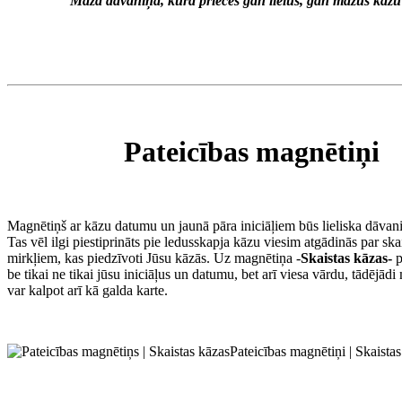
Maza dāvaniņa, kura priecēs gan lielus, gan mazus kāzu
Pateicības magnētiņi
Magnētiņš ar kāzu datumu un jaunā pāra iniciāļiem būs lieliska dāvan
Tas vēl ilgi piestiprināts pie ledusskapja kāzu viesim atgādinās par sk
mirkļiem, kas piedzīvoti Jūsu kāzās. Uz magnētiņa -
Skaistas kāzas-
p
be tikai ne tikai jūsu iniciāļus un datumu, bet arī viesa vārdu, tādējādi 
var kalpot arī kā galda karte.
Pateicības magnētiņi | Skaista