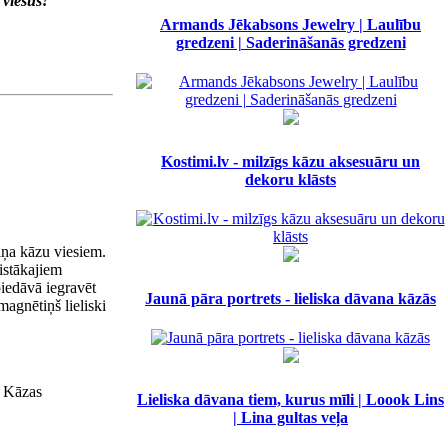
 viesus!
Armands Jēkabsons Jewelry | Laulību
gredzeni | Saderināšanās gredzeni
Kostimi.lv - milzīgs kāzu aksesuāru un
dekoru klāsts
iņa kāzu viesiem.
aistākajiem
iedāvā iegravēt
Jaunā pāra portrets - lieliska dāvana kāzās
magnētiņš lieliski
s Kāzas
Lieliska dāvana tiem, kurus mīli | Loook Lins
| Lina gultas veļa