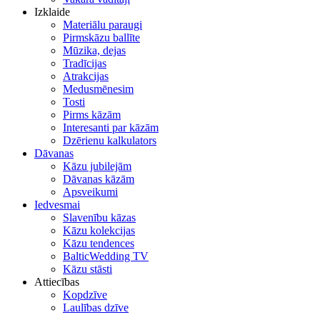
Izklaide
Materiālu paraugi
Pirmskāzu ballīte
Mūzika, dejas
Tradīcijas
Atrakcijas
Medusmēnesim
Tosti
Pirms kāzām
Interesanti par kāzām
Dzērienu kalkulators
Dāvanas
Kāzu jubilejām
Dāvanas kāzām
Apsveikumi
Iedvesmai
Slavenību kāzas
Kāzu kolekcijas
Kāzu tendences
BalticWedding TV
Kāzu stāsti
Attiecības
Kopdzīve
Laulības dzīve