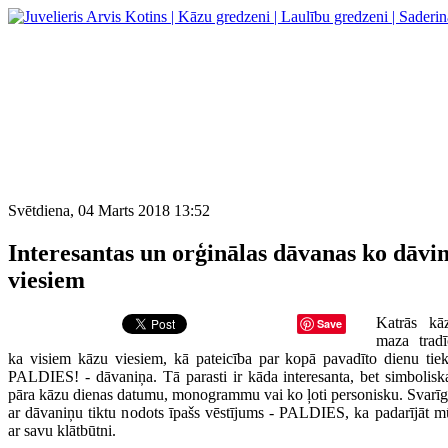
Svētdiena, 04 Marts 2018 13:52
Interesantas un orģinālas dāvanas ko dāvi
viesiem
Katrās kā
Save
maza tradī
ka visiem kāzu viesiem, kā pateicība par kopā pavadīto dienu tie
PALDIES! - dāvaniņa. Tā parasti ir kāda interesanta, bet simbolisk
pāra kāzu dienas datumu, monogrammu vai ko ļoti personisku. Svarīgi
ar dāvaniņu tiktu nodots īpašs vēstījums - PALDIES,
ka padarījāt 
ar savu klātbūtni.