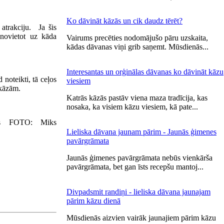
Ko dāvināt kāzās un cik daudz tērēt?
atrakciju. Ja šis
 novietot uz kāda
Vairums precēties nodomājušo pāru uzskaita,
kādas dāvanas viņi grib saņemt. Mūsdienās...
Interesantas un orģinālas dāvanas ko dāvināt kāzu
 noteikti, tā ceļos
viesiem
 kāzām.
Katrās kāzās pastāv viena maza tradīcija, kas
nosaka, ka visiem kāzu viesiem, kā pate...
FOTO: Miks
Lieliska dāvana jaunam pārim - Jaunās ģimenes
pavārgrāmata
Jaunās ģimenes pavārgrāmata nebūs vienkārša
pavārgrāmata, bet gan īsts recepšu mantoj...
Divpadsmit randiņi - lieliska dāvana jaunajam
pārim kāzu dienā
Mūsdienās aizvien vairāk jaunajiem pārim kāzu