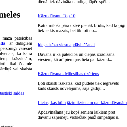
dienā tiek dāvināta naudiņa, tāpēc spēl...
meles
Kāzu dāvanu Top 10
Katra mīloša pāra dzīvē pienāk brīdis, kad kopīgi
tiek teikts mazais, bet tik ļoti no...
ā maza pateicības
ada
- ar dabīgiem
Idejas kāzu viesu apdāvināšanai
personīgi varēsiet
alvenais, ka katra
Dāvana ir kā pateicība un cieņas izrādīšana
em, krāsvielām,
viesiem, kā arī piemiņas lieta par kāzu d...
toti tikai ēdamie
ārdiņš vai skaista
Kāzu dāvana - Mīlestības dzēriens
Ļoti skaisti izskatās, kad pudelē tiek iegravēts
kāds skaists novelējums, šajā gadīju...
tastiski saldas
Lietas, kas būtu jāzin ikvienam par kāzu dāvanām
Apdāvināšana jau kopš seniem laikiem pret
dāvanu saņēmēju visbiežāk pauž simpātijas u...