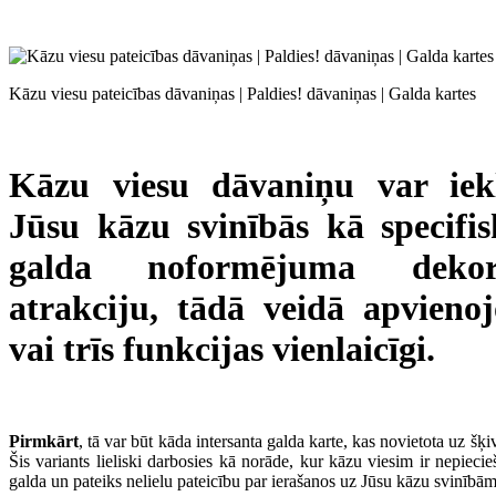
Kāzu viesu pateicības dāvaniņas | Paldies! dāvaniņas | Galda kartes
Kāzu viesu dāvaniņu var iek
Jūsu kāzu svinībās kā specifi
galda noformējuma deko
atrakciju, tādā veidā apvienoj
vai trīs funkcijas vienlaicīgi.
Pirmkārt
, tā var būt kāda intersanta galda karte, kas novietota uz šķi
Šis variants lieliski darbosies kā norāde, kur kāzu viesim ir nepiecie
galda un pateiks nelielu pateicību par ierašanos uz Jūsu kāzu svinībām