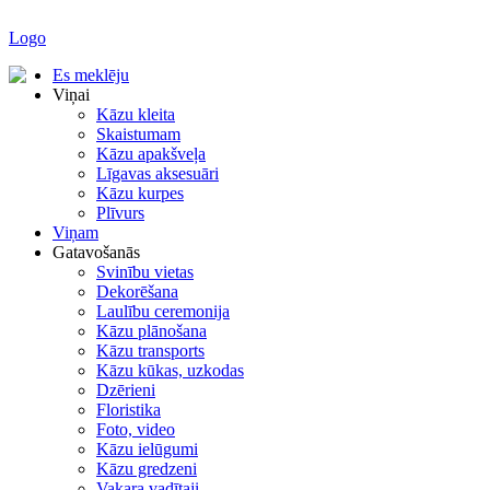
Logo
Es meklēju
Viņai
Kāzu kleita
Skaistumam
Kāzu apakšveļa
Līgavas aksesuāri
Kāzu kurpes
Plīvurs
Viņam
Gatavošanās
Svinību vietas
Dekorēšana
Laulību ceremonija
Kāzu plānošana
Kāzu transports
Kāzu kūkas, uzkodas
Dzērieni
Floristika
Foto, video
Kāzu ielūgumi
Kāzu gredzeni
Vakara vadītaji