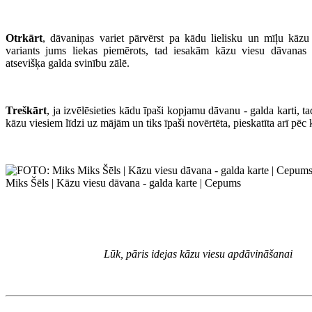
Otrkārt
, dāvaniņas variet pārvērst pa kādu lielisku un mīļu kāzu 
variants jums liekas piemērots, tad iesakām kāzu viesu dāvanas
atsevišķa galda svinību zālē.
Treškārt
, ja izvēlēsieties kādu īpaši kopjamu dāvanu - galda karti, tad
kāzu viesiem līdzi uz mājām un tiks īpaši novērtēta, pieskatīta arī pēc
Miks Šēls | Kāzu viesu dāvana - galda karte | Cepums
Lūk, pāris idejas kāzu viesu apdāvināšanai